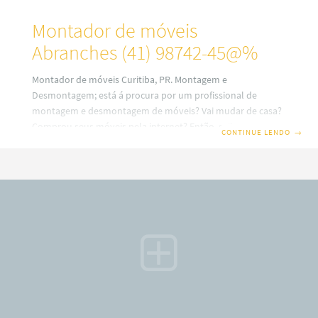
Montador de móveis
Abranches (41) 98742-45@%
Montador de móveis Curitiba, PR. Montagem e
Desmontagem; está á procura por um profissional de
montagem e desmontagem de móveis? Vai mudar de casa?
Comprou seus móveis pela internet? Então, saiba que em
CONTINUE LENDO
→
nosso site você terá uma ótima escolha com montadores
de móveis profissionais em Curitiba. Além disso, também
trabalhamos com montagem e fabricação de móveis Sob
medidas ou planejados (a consultar). Por isso, fique
sabendo que o nosso serviço é especializado no alto padrão
sobre desmontagem e montagem de móveis em todos os
bairros