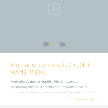
bairros
0
Montador de móveis CIC (41)
98742-45@%
Montador de móveis Curitiba, PR. Montagem e
Desmontagem; está á procura por um profissional de
montagem e desmontagem de móveis? Vai mudar de casa?
Comprou seus móveis pela internet? Então, saiba que em
CONTINUE LENDO
→
nosso site você terá uma ótima escolha com montadores
de móveis profissionais em Curitiba. Além disso, também