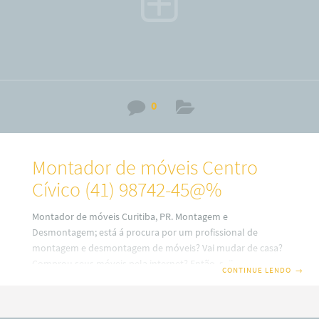
0
Montador de móveis Centro
Cívico (41) 98742-45@%
Montador de móveis Curitiba, PR. Montagem e
Desmontagem; está á procura por um profissional de
montagem e desmontagem de móveis? Vai mudar de casa?
Comprou seus móveis pela internet? Então, saiba que em
CONTINUE LENDO
→
nosso site você terá uma ótima escolha com montadores
de móveis profissionais em Curitiba. Além disso, também
trabalhamos com montagem e fabricação de móveis Sob