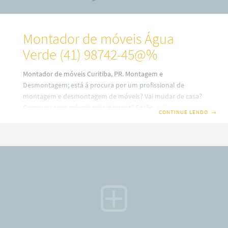
Montador de móveis Água
Verde (41) 98742-45@%
Montador de móveis Curitiba, PR. Montagem e
Desmontagem; está á procura por um profissional de
montagem e desmontagem de móveis? Vai mudar de casa?
Comprou seus móveis pela internet? Então, saiba que em
CONTINUE LENDO
→
nosso site você terá uma ótima escolha com montadores
de móveis profissionais em Curitiba. Além disso, também
trabalhamos com montagem e fabricação de móveis Sob
medidas ou planejados (a consultar). Por isso, fique
sabendo que o nosso serviço é especializado no alto padrão
sobre desmontagem e montagem de móveis em todos os
bairros