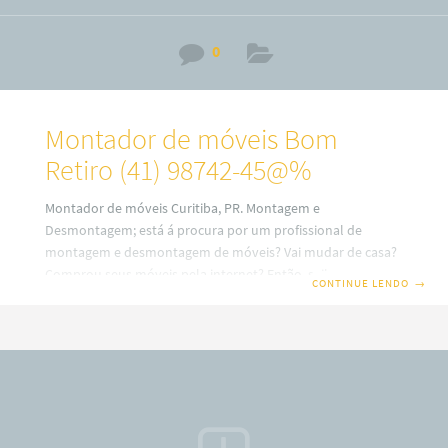
0
Montador de móveis Bom
Retiro (41) 98742-45@%
Montador de móveis Curitiba, PR. Montagem e
Desmontagem; está á procura por um profissional de
montagem e desmontagem de móveis? Vai mudar de casa?
Comprou seus móveis pela internet? Então, saiba que em
CONTINUE LENDO
→
nosso site você terá uma ótima escolha com montadores
de móveis profissionais em Curitiba. Além disso, também
trabalhamos com montagem e fabricação de móveis Sob
medidas ou planejados (a consultar). Por isso, fique
sabendo que o nosso serviço é especializado no alto padrão
sobre desmontagem e montagem de móveis em todos os
bairros