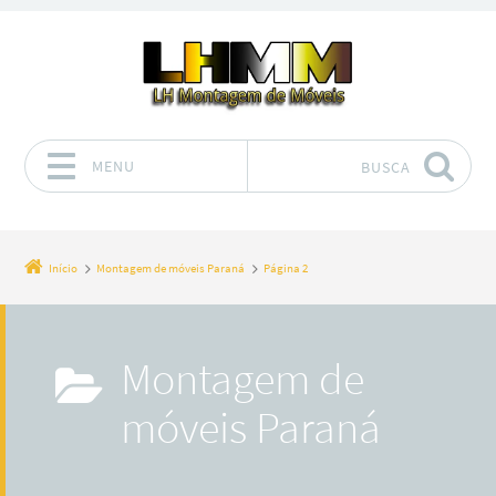
MENU
BUSCA
Pular para o conteúdo
Início
Montagem de móveis Paraná
Página 2
Montagem de
móveis Paraná