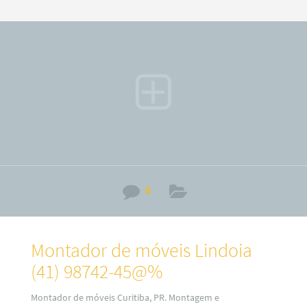
trabalhamos com montagem e fabricação de móveis Sob
medidas ou planejados (a consultar). Por isso, fique
sabendo que o nosso serviço é especializado no alto padrão
sobre desmontagem e montagem de móveis em todos os
bairros
0
Montador de móveis Lindoia
(41) 98742-45@%
Montador de móveis Curitiba, PR. Montagem e