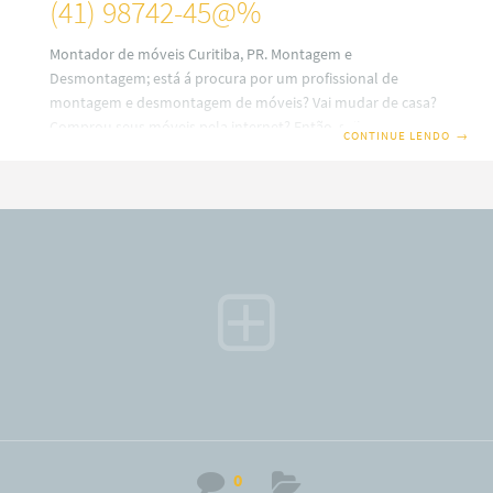
(41) 98742-45@%
Montador de móveis Curitiba, PR. Montagem e
Desmontagem; está á procura por um profissional de
montagem e desmontagem de móveis? Vai mudar de casa?
Comprou seus móveis pela internet? Então, saiba que em
CONTINUE LENDO
→
nosso site você terá uma ótima escolha com montadores
de móveis profissionais em Curitiba. Além disso, também
trabalhamos com montagem e fabricação de móveis Sob
medidas ou planejados (a consultar). Por isso, fique
sabendo que o nosso serviço é especializado no alto padrão
sobre desmontagem e montagem de móveis em todos os
bairros
0