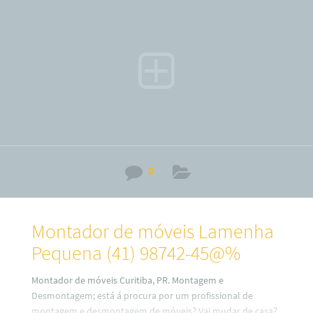
medidas ou planejados (a consultar). Por isso, fique
sabendo que o nosso serviço é especializado no alto padrão
sobre desmontagem e montagem de móveis em todos os
bairros
0
Montador de móveis Lamenha
Pequena (41) 98742-45@%
Montador de móveis Curitiba, PR. Montagem e
Desmontagem; está á procura por um profissional de
montagem e desmontagem de móveis? Vai mudar de casa?