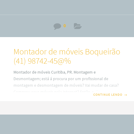
0
Montador de móveis Boqueirão
(41) 98742-45@%
Montador de móveis Curitiba, PR. Montagem e
Desmontagem; está á procura por um profissional de
montagem e desmontagem de móveis? Vai mudar de casa?
Comprou seus móveis pela internet? Então, saiba que em
CONTINUE LENDO
→
nosso site você terá uma ótima escolha com montadores
de móveis profissionais em Curitiba. Além disso, também
trabalhamos com montagem e fabricação de móveis Sob
medidas ou planejados (a consultar). Por isso, fique
sabendo que o nosso serviço é especializado no alto padrão
sobre desmontagem e montagem de móveis em todos os