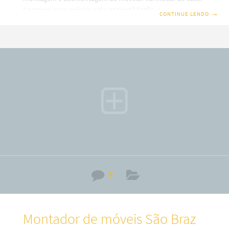
Comprou seus móveis pela internet? Então, saiba que em
CONTINUE LENDO
→
nosso site você terá uma ótima escolha com montadores
de móveis profissionais em Curitiba. Além disso, também
trabalhamos com montagem e fabricação de móveis Sob
medidas ou planejados (a consultar). Por isso, fique
sabendo que o nosso serviço é especializado no alto padrão
sobre desmontagem e montagem de móveis em todos os
bairros
0
Montador de móveis São Braz