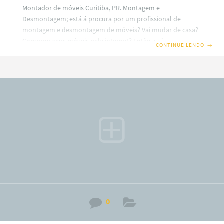
Montador de móveis Curitiba, PR. Montagem e
Desmontagem; está á procura por um profissional de
montagem e desmontagem de móveis? Vai mudar de casa?
Comprou seus móveis pela internet? Então, saiba que em
CONTINUE LENDO
→
nosso site você terá uma ótima escolha com montadores
de móveis profissionais em Curitiba. Além disso, também
trabalhamos com montagem e fabricação de móveis Sob
medidas ou planejados (a consultar). Por isso, fique
sabendo que o nosso serviço é especializado no alto padrão
sobre desmontagem e montagem de móveis em todos os
bairros
0