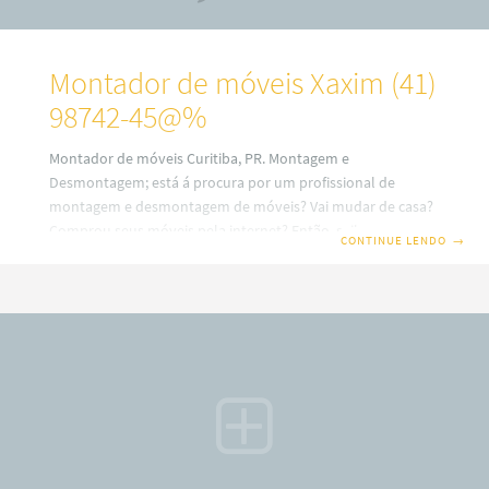
Montador de móveis Xaxim (41)
98742-45@%
Montador de móveis Curitiba, PR. Montagem e
Desmontagem; está á procura por um profissional de
montagem e desmontagem de móveis? Vai mudar de casa?
Comprou seus móveis pela internet? Então, saiba que em
CONTINUE LENDO
→
nosso site você terá uma ótima escolha com montadores
de móveis profissionais em Curitiba. Além disso, também
trabalhamos com montagem e fabricação de móveis Sob
medidas ou planejados (a consultar). Por isso, fique
sabendo que o nosso serviço é especializado no alto padrão
sobre desmontagem e montagem de móveis em todos os
bairros