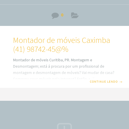
0
Montador de móveis Caximba
(41) 98742-45@%
Montador de móveis Curitiba, PR. Montagem e
Desmontagem; está á procura por um profissional de
montagem e desmontagem de móveis? Vai mudar de casa?
Comprou seus móveis pela internet? Então, saiba que em
CONTINUE LENDO
→
nosso site você terá uma ótima escolha com montadores
de móveis profissionais em Curitiba. Além disso, também
trabalhamos com montagem e fabricação de móveis Sob
medidas ou planejados (a consultar). Por isso, fique
sabendo que o nosso serviço é especializado no alto padrão
sobre desmontagem e montagem de móveis em todos os
bairros