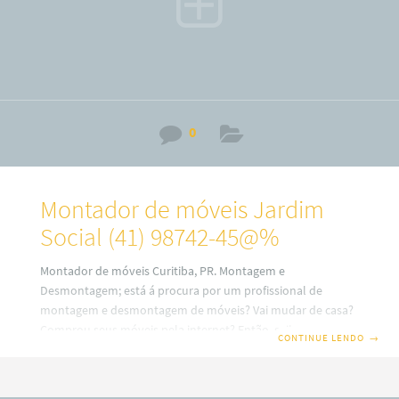
0
Montador de móveis Jardim
Social (41) 98742-45@%
Montador de móveis Curitiba, PR. Montagem e
Desmontagem; está á procura por um profissional de
montagem e desmontagem de móveis? Vai mudar de casa?
Comprou seus móveis pela internet? Então, saiba que em
CONTINUE LENDO
→
nosso site você terá uma ótima escolha com montadores
de móveis profissionais em Curitiba. Além disso, também
trabalhamos com montagem e fabricação de móveis Sob