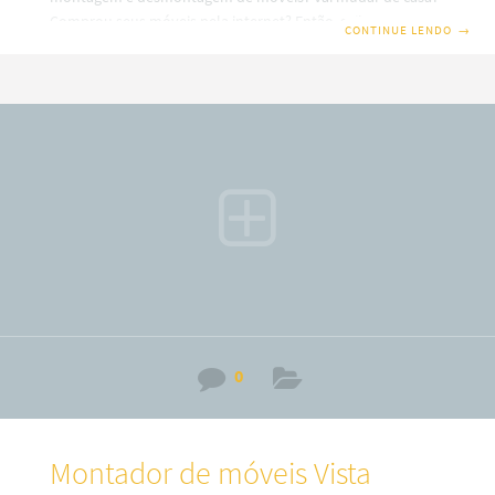
Comprou seus móveis pela internet? Então, saiba que em
CONTINUE LENDO
→
nosso site você terá uma ótima escolha com montadores
de móveis profissionais em Curitiba. Além disso, também
trabalhamos com montagem e fabricação de móveis Sob
medidas ou planejados (a consultar). Por isso, fique
sabendo que o nosso serviço é especializado no alto padrão
sobre desmontagem e montagem de móveis em todos os
bairros
0
Montador de móveis Vista