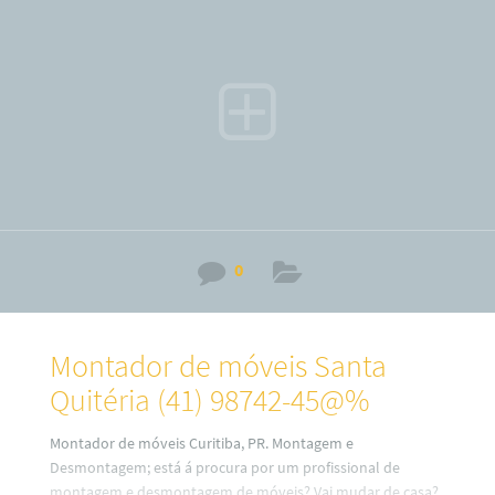
medidas ou planejados (a consultar). Por isso, fique
sabendo que o nosso serviço é especializado no alto padrão
sobre desmontagem e montagem de móveis em todos os
bairros
0
Montador de móveis Santa
Quitéria (41) 98742-45@%
Montador de móveis Curitiba, PR. Montagem e
Desmontagem; está á procura por um profissional de
montagem e desmontagem de móveis? Vai mudar de casa?