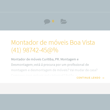
0
Montador de móveis Boa Vista
(41) 98742-45@%
Montador de móveis Curitiba, PR. Montagem e
Desmontagem; está á procura por um profissional de
montagem e desmontagem de móveis? Vai mudar de casa?
Comprou seus móveis pela internet? Então, saiba que em
CONTINUE LENDO
→
nosso site você terá uma ótima escolha com montadores
de móveis profissionais em Curitiba. Além disso, também
trabalhamos com montagem e fabricação de móveis Sob
medidas ou planejados (a consultar). Por isso, fique
sabendo que o nosso serviço é especializado no alto padrão
sobre desmontagem e montagem de móveis em todos os