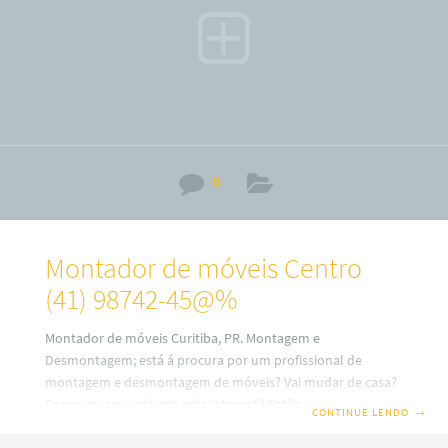
bairros
0
Montador de móveis Centro
(41) 98742-45@%
Montador de móveis Curitiba, PR. Montagem e
Desmontagem; está á procura por um profissional de
montagem e desmontagem de móveis? Vai mudar de casa?
Comprou seus móveis pela internet? Então, saiba que em
CONTINUE LENDO
→
nosso site você terá uma ótima escolha com montadores
de móveis profissionais em Curitiba. Além disso, também