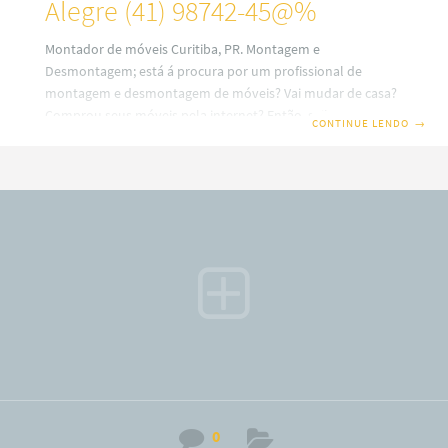
Alegre (41) 98742-45@%
Montador de móveis Curitiba, PR. Montagem e
Desmontagem; está á procura por um profissional de
montagem e desmontagem de móveis? Vai mudar de casa?
Comprou seus móveis pela internet? Então, saiba que em
CONTINUE LENDO
→
nosso site você terá uma ótima escolha com montadores
de móveis profissionais em Curitiba. Além disso, também
trabalhamos com montagem e fabricação de móveis Sob
medidas ou planejados (a consultar). Por isso, fique
sabendo que o nosso serviço é especializado no alto padrão
sobre desmontagem e montagem de móveis em todos os
bairros
0