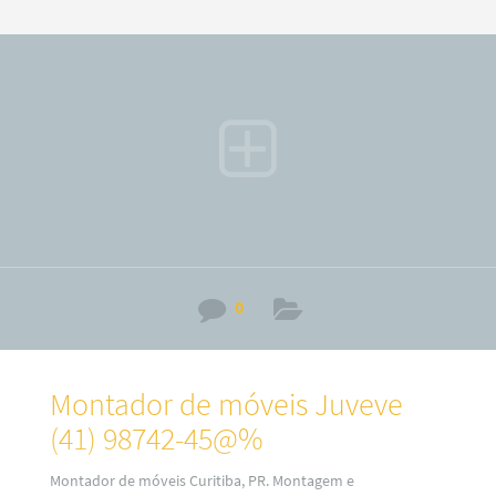
trabalhamos com montagem e fabricação de móveis Sob
medidas ou planejados (a consultar). Por isso, fique
sabendo que o nosso serviço é especializado no alto padrão
sobre desmontagem e montagem de móveis em todos os
bairros
0
Montador de móveis Juveve
(41) 98742-45@%
Montador de móveis Curitiba, PR. Montagem e