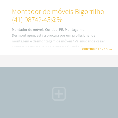
Montador de móveis Bigorrilho
(41) 98742-45@%
Montador de móveis Curitiba, PR. Montagem e
Desmontagem; está á procura por um profissional de
montagem e desmontagem de móveis? Vai mudar de casa?
Comprou seus móveis pela internet? Então, saiba que em
CONTINUE LENDO
→
nosso site você terá uma ótima escolha com montadores
de móveis profissionais em Curitiba. Além disso, também
trabalhamos com montagem e fabricação de móveis Sob
medidas ou planejados (a consultar). Por isso, fique
sabendo que o nosso serviço é especializado no alto padrão
sobre desmontagem e montagem de móveis em todos os
bairros