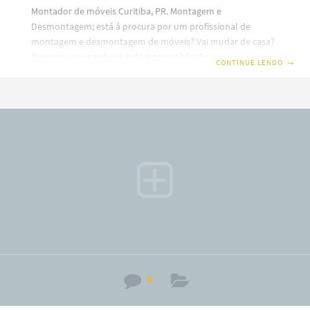
Montador de móveis Curitiba, PR. Montagem e
Desmontagem; está á procura por um profissional de
montagem e desmontagem de móveis? Vai mudar de casa?
Comprou seus móveis pela internet? Então, saiba que em
CONTINUE LENDO
→
nosso site você terá uma ótima escolha com montadores
de móveis profissionais em Curitiba. Além disso, também
trabalhamos com montagem e fabricação de móveis Sob
medidas ou planejados (a consultar). Por isso, fique
sabendo que o nosso serviço é especializado carretos e
mudanças em Santo Amaro no alto padrão sobre
desmontagem e montagem
0