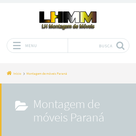
MENU
BUSCA
Pular para o conteúdo
Início
Montagem de móveis Paraná
Montagem de
móveis Paraná