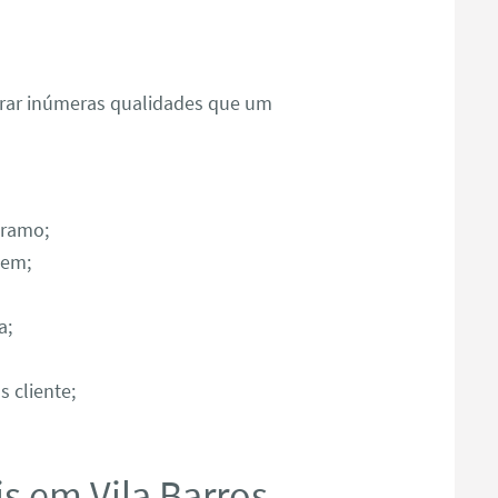
ntrar inúmeras qualidades que um
 ramo;
gem;
a;
 cliente;
 em Vila Barros