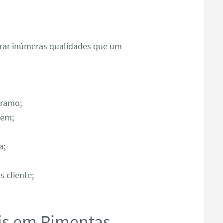
ntrar inúmeras qualidades que um
 ramo;
gem;
a;
 cliente;
s em Pimentas