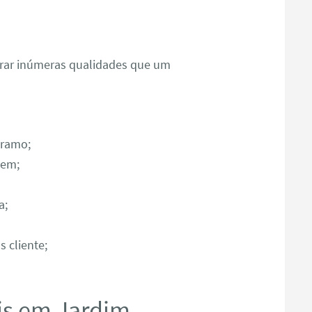
ntrar inúmeras qualidades que um
 ramo;
gem;
a;
 cliente;
s em Jardim