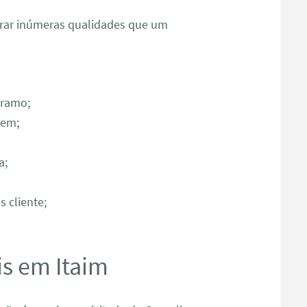
ntrar inúmeras qualidades que um
 ramo;
gem;
a;
 cliente;
s em Itaim