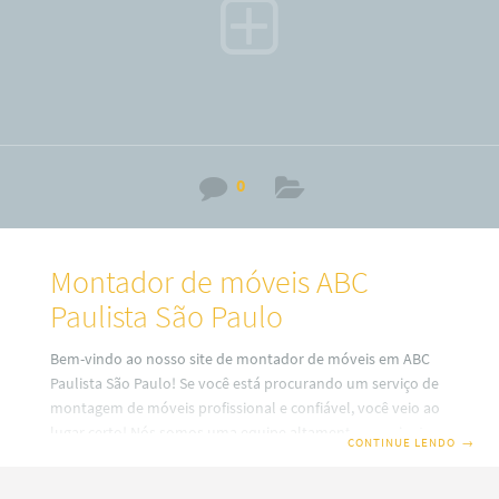
0
Montador de móveis ABC
Paulista São Paulo
Bem-vindo ao nosso site de montador de móveis em ABC
Paulista São Paulo! Se você está procurando um serviço de
montagem de móveis profissional e confiável, você veio ao
lugar certo! Nós somos uma equipe altamente experiente e
CONTINUE LENDO
→
dedicada de montadores de móveis que oferecem serviços
para clientes residenciais e comerciais em toda a região.