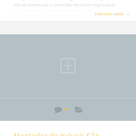
móveis residenciais e comerciais. Montador responsável:
Roberto WhatsApp: (11) 96149-8143 Atendimento rápido em
CONTINUE LENDO
→
toda a cidade de Santo André e região do ABC Paulista, com
foco em qualidade, segurança e acabamento profissional.
🔧 Montagem de Móveis em Santo André SP Se você precisa
de um montador de móveis em Santo André, oferecemos
um serviço completo, realizado com ferramentas
adequadas e seguindo as instruções de cada fabricante.
Nosso objetivo
0
Montador de móveis São