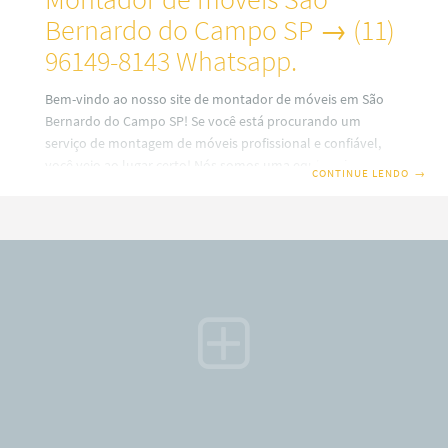
Bernardo do Campo SP → (11)
96149-8143 Whatsapp.
Bem-vindo ao nosso site de montador de móveis em São
Bernardo do Campo SP! Se você está procurando um
serviço de montagem de móveis profissional e confiável,
você veio ao lugar certo! Nós somos uma equipe altamente
CONTINUE LENDO
→
experiente e dedicada de montadores de móveis que
oferecem serviços para clientes residenciais e comerciais em
toda a região. Montador de móveis Roberto → (11) 96149-
8143 Whatsapp. Com anos de experiência na indústria de
montagem de móveis, sabemos o quão importante é ter
móveis bem montados em sua casa ou