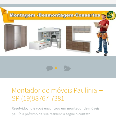
Com anos de experiência na indústria de montagem de
móveis, sabemos o quão importante é ter móveis bem
montados em sua casa ou escritório. É por isso que nos
esforçamos
0
Montador de móveis Paulínia –
SP (19)98767-7381
Resolvido, hoje você encontrou um montador de móveis
paulínia próximo da sua residencia segue o contato