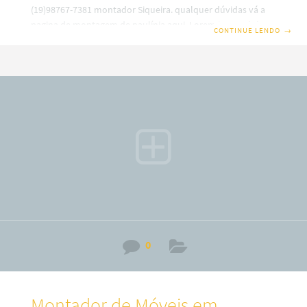
(19)98767-7381 montador Siqueira. qualquer dúvidas vá a
pagina de montagem de paulínia aqui. Lorem ipsum dolor
CONTINUE LENDO
→
sit amet, consectetur adipiscing elit. Curabitur ultrices eget
felis eu sodales. Sed faucibus scelerisque ante at
sollicitudin. Morbi aliquam consequat odio non facilisis.
Nullam ultricies fermentum leo sed interdum. Donec vel
lacinia ipsum. Ut vitae massa vitae est pellentesque efficitur
ut vitae metus. Donec quis venenatis nibh, at maximus sem.
Sed ut lectus
0
Montador de Móveis em