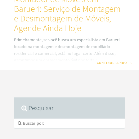
Barueri: Serviço de Montagem
e Desmontagem de Móveis,
Agende Ainda Hoje
Primeiramente, se você busca um especialista em Barueri
focado na montagem e desmontagem de mobiliário
residencial e comercial, está no lugar certo. Além disso,
garantimos um deslocamento ágil por toda a região
CONTINUE LENDO
→
metropolitana, aproveitando o fácil acesso pela Rodovia
Castelo Branco e pelo Rodoanel Mário Covas. Portanto,
caso necessite instalar seu guarda-roupa, cama, mesa ou
até mesmo móveis sob medida, faça seu agendamento hoje
mesmo com a LH Montagem de Móveis. Empresa de
Montagem de Móveis em Barueri, Desmontagem de Móveis
Pesquisar
para Mudanças e Montagem