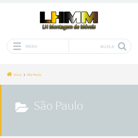
MENU
BUSCA
Pular para o conteúdo
Início
São Paulo
São Paulo