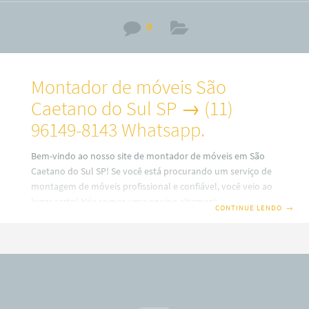
0
Montador de móveis São
Caetano do Sul SP → (11)
96149-8143 Whatsapp.
Bem-vindo ao nosso site de montador de móveis em São
Caetano do Sul SP! Se você está procurando um serviço de
montagem de móveis profissional e confiável, você veio ao
lugar certo! Nós somos uma equipe altamente experiente e
CONTINUE LENDO
→
dedicada de montadores de móveis que oferecem serviços
para clientes residenciais e comerciais em toda a região.
Montador de móveis Roberto → (11) 96149-8143 Whatsapp.
Com anos de experiência na indústria de montagem de
móveis, sabemos o quão importante é ter móveis bem
montados em sua casa ou