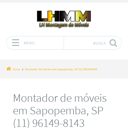
MENU
BUSCA
Pular para o conteúdo
Início
Montador de móveis em Sapopemba, SP (11) 96149-8143
Montador de móveis
em Sapopemba, SP
(11) 96149-8143