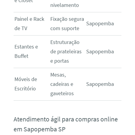
e Closet
nivelamento
Painel e Rack
Fixação segura
Sapopemba
de TV
com suporte
Estruturação
Estantes e
de prateleiras
Sapopemba
Buffet
e portas
Mesas,
Móveis de
cadeiras e
Sapopemba
Escritório
gaveteiros
Atendimento ágil para compras online
em Sapopemba SP