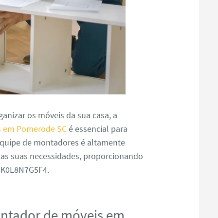
anizar os móveis da sua casa, a
s em Pomerode SC
é essencial para
 equipe de montadores é altamente
s as suas necessidades, proporcionando
J9K0L8N7G5F4.
ontador de móveis em