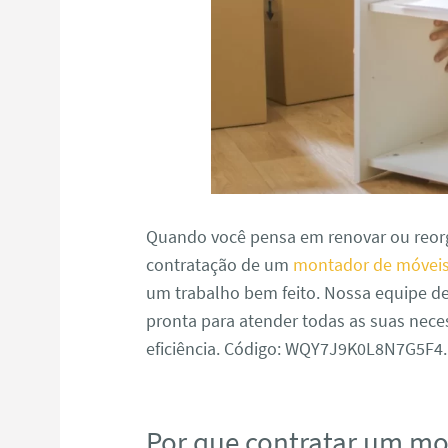
Quando você pensa em renovar ou reorg
contratação de um
montador de móvei
um trabalho bem feito. Nossa equipe d
pronta para atender todas as suas nece
eficiência. Código: WQY7J9K0L8N7G5F4.
Por que contratar um m