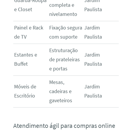
Guarda-Roupa
Jardim
completa e
e Closet
Paulista
nivelamento
Painel e Rack
Fixação segura
Jardim
de TV
com suporte
Paulista
Estruturação
Estantes e
Jardim
de prateleiras
Buffet
Paulista
e portas
Mesas,
Móveis de
Jardim
cadeiras e
Escritório
Paulista
gaveteiros
Atendimento ágil para compras online