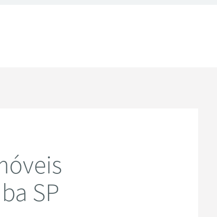
móveis
uba SP