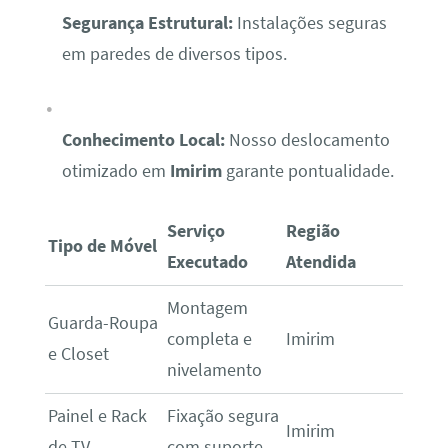
Segurança Estrutural:
Instalações seguras
em paredes de diversos tipos.
Conhecimento Local:
Nosso deslocamento
otimizado em
Imirim
garante pontualidade.
Serviço
Região
Tipo de Móvel
Executado
Atendida
Montagem
Guarda-Roupa
completa e
Imirim
e Closet
nivelamento
Painel e Rack
Fixação segura
Imirim
de TV
com suporte