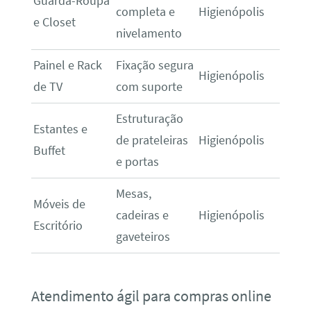
Guarda-Roupa
completa e
Higienópolis
e Closet
nivelamento
Painel e Rack
Fixação segura
Higienópolis
de TV
com suporte
Estruturação
Estantes e
de prateleiras
Higienópolis
Buffet
e portas
Mesas,
Móveis de
cadeiras e
Higienópolis
Escritório
gaveteiros
Atendimento ágil para compras online