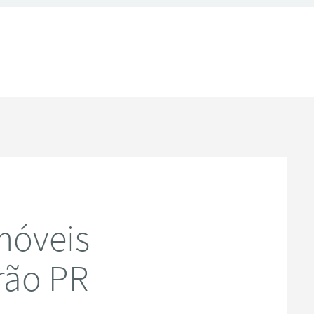
móveis
rão PR