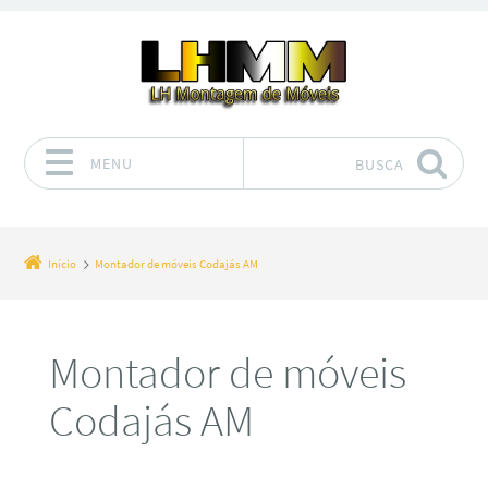
MENU
BUSCA
Pular para o conteúdo
Início
Montador de móveis Codajás AM
Montador de móveis
Codajás AM