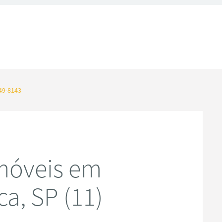
49-8143
móveis em
ca, SP (11)