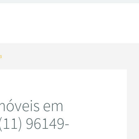
3
móveis em
(11) 96149-