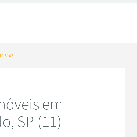
49-8143
móveis em
, SP (11)