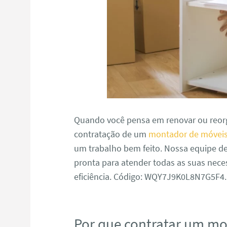
Quando você pensa em renovar ou reorg
contratação de um
montador de móvei
um trabalho bem feito. Nossa equipe d
pronta para atender todas as suas nece
eficiência. Código: WQY7J9K0L8N7G5F4.
Por que contratar um m