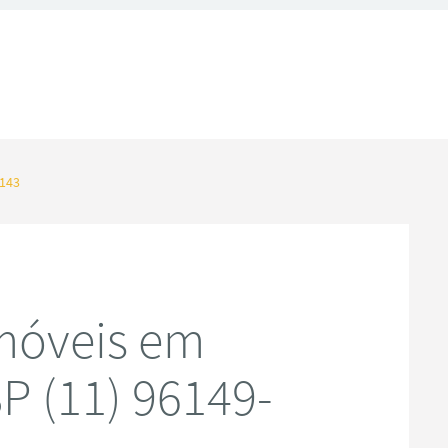
8143
móveis em
P (11) 96149-