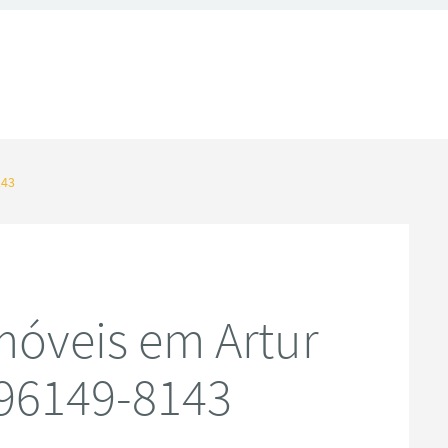
143
óveis em Artur
 96149-8143